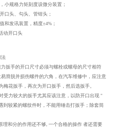
头，小规格力矩刻度设微分装置；
、开口头、勾头、管钳头；
数值和发讯装置，精度±4%；
活动开口头
用法
的扭力扳手的开口尺寸必须与螺栓或螺母的尺寸相符
大易滑脱并损伤螺件的六角，在汽车维修中，应注意
为梅花扳手，再次为开口扳手，然后选扳手。
对受力较大的扳手尤其应该注意，以防开口出现 "
的，遇到较紧的螺纹件时，不能用锤击打扳手；除套筒
原理和分的作用还不够, 一个合格的操作 者还需要