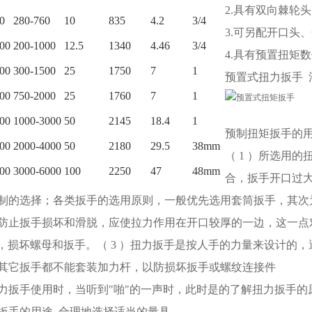
2.具有双向棘轮
0
280-760
10
835
4.2
3/4
3.可另配开口头
00
200-1000
12.5
1340
4.46
3/4
4.具有预置扭矩
00
300-1500
25
1750
7
1
预置式扭力扳手 
00
750-2000
25
1760
7
1
00
1000-3000
50
2145
18.4
1
预制扭矩扳手
的
00
2000-4000
50
2180
29.5
38mm
（ 1 ）所选用
00
3000-6000
100
2250
47
48mm
合，扳手开口过
制的选择；各类扳手的选用原则，一般优先选用套筒扳手，其次
）为防止扳手损坏和滑脱，应使拉力作用在开口较厚的一边，这一点
字形，损坏螺母和扳手。（ 3 ）扭力扳手是按人手的力量来设计
其它扳手都不能套装加力杆，以防损坏扳手或螺纹连接件
）扭力扳手使用时，当听到"啪"的一声时，此时是的了解扭力扳手的
扳手的用途, 合理地选择适当的量具