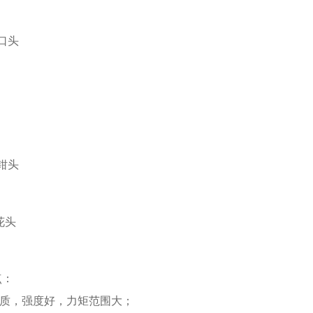
口头
钳头
花头
点：
材质，强度好，力矩范围大；