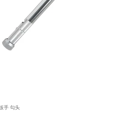
扳手
勾头