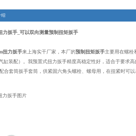
介绍
.m扭力扳手_可以双向测量预制扭矩扳手
N.m扭力扳手
来上海实干厂家，本厂的
预制扭矩扳手
主要用在螺栓
气缸装配）。我预置式扭力扳手精度高稳定性好，适合于要求高
可配合套筒扳手套筒，供紧固六角头螺栓、螺母用，在扭紧时可以
.m扭力扳手图片