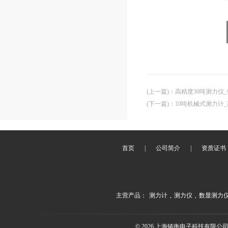
(上一篇)
：
高精度30吨测力仪
(下一篇)
：
10吨机械式测力计
首页
|
公司简介
|
资质证书
主营产品：
测力计
,
测力仪
,
数显测力
© 2026 上海铸衡电子科技有限公司(ww