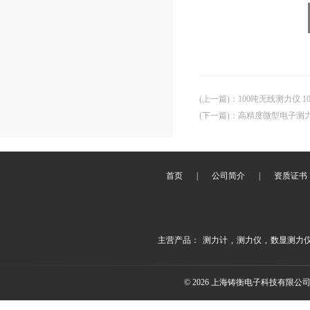
(上一篇)
：
100吨无线测力仪 
(下一篇)
：
高精度微型电子测
首页
|
公司简介
|
资质证书
主营产品：
测力计
,
测力仪
,
数显测力
© 2026 上海铸衡电子科技有限公司(ww