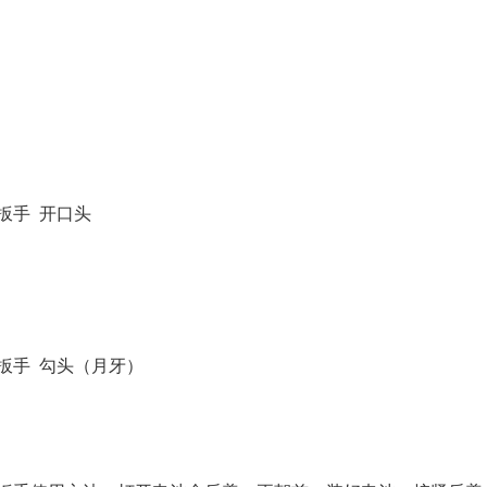
扳手 开口头
扳手 勾头（月牙）