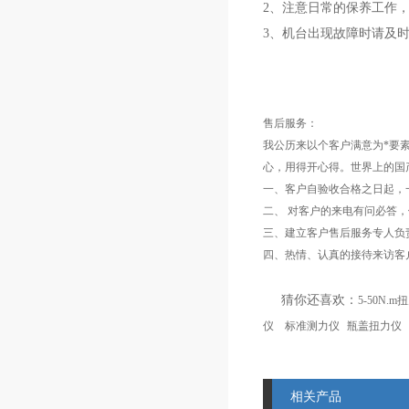
2、注意日常的保养工作
3、机台出现故障时请及
售后服务：
我公历来以个客户满意为*要
心，用得开心得。世界上的国
一、客户自验收合格之日起，
二、 对客户的来电有问必答，
三、建立客户售后服务专人负
四、热情、认真的接待来访客户
猜你还喜欢：
5-50N.
仪
标准测力仪
瓶盖扭力仪
相关产品