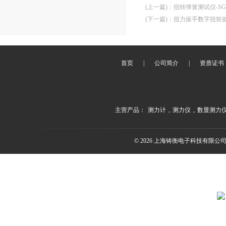
(上一篇)
：
扭转弹簧测试仪-S
(下一篇)
：
扭力扳手数字扭矩扳手
首页
|
公司简介
|
资质证书
主营产品：
测力计
,
测力仪
,
数显测力
© 2026 上海铸衡电子科技有限公司(ww