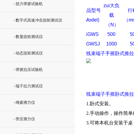
- 扭力弹簧试验机
zui大负
产品型号
行
载
(Model)
（m
- 数字式高速冲击扭矩测试仪
（
N
）
SGWS
500
5
- 数显扭矩测试仪
SGWSJ
1000
5
- 动态扭矩测试仪
线束端子手摇卧式推拉
- 弹簧拉压试验机
- 端子拉力测试仪
线束端子手摇卧式推拉
- 绳索测力仪
1.卧式安装。
2.手动操作，操作简
- 旁压测力仪
3.可将本机台安装于