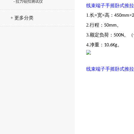
- 拉力钮扣测试仪
线束端子手摇卧式推拉
1.长×宽×高：
×
450mm
+ 更多分类
2.行程：
。
50mm
3.额定负荷：
。（
500N
4.净重：
。
10.6Kg
线束端子手摇卧式推拉