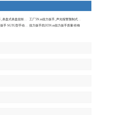
5N.m汽修扭力扳手_表盘式表盘扭矩套筒扳手 五金工具
工厂5N.m扭力扳手_声光报警预制式扭矩板子
扭力计1-5N.m扭力扳手 SGTG型手动扭矩扳手预置
扭力扳手四川5N.m扭力扳手质量/价格