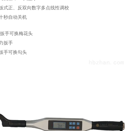
的面扳式正、反双向数字多点线性调校
时六十秒自动关机
扳手可换梅花头
扳手可换勾头