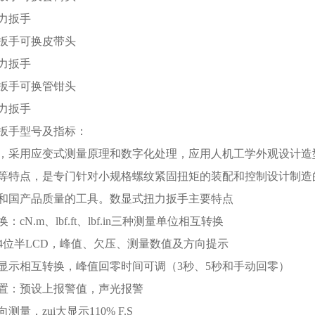
扳手可换皮带头
扳手可换管钳头
扳手型号及指标：
，采用应变式测量原理和数字化处理，应用人机工学外观设计造
等特点，是专门针对小规格螺纹紧固扭矩的装配和控制设计制造
和国产品质量的工具。数显式扭力扳手主要特点
换：cN.m、lbf.ft、lbf.in三种测量单位相互转换
示：4位半LCD，峰值、欠压、测量数值及方向提示
值、显示相互转换，峰值回零时间可调（3秒、5秒和手动回零）
警设置：预设上报警值，声光报警
向测量，zui大显示110% F.S