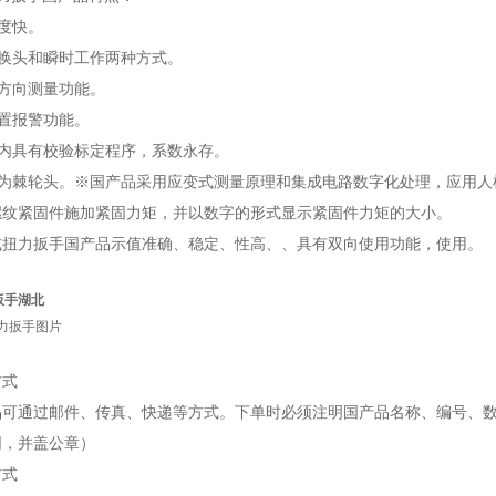
速度快。
可换头和瞬时工作两种方式。
双方向测量功能。
预置报警功能。
仪内具有校验标定程序，系数永存。
手头为棘轮头。※国产品采用应变式测量原理和集成电路数字化处理，应用
螺纹紧固件施加紧固力矩，并以数字的形式显示紧固件力矩的大小。
式扭力扳手国产品示值准确、稳定、性高、、具有双向使用功能，使用。
扳手湖北
方式
品可通过邮件、传真、快递等方式。下单时必须注明国产品名称、编号、
同，并盖公章）
方式