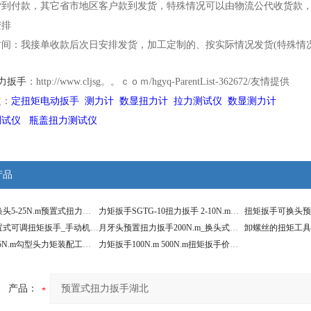
货到付款，其它省市地区客户款到发货，特殊情况可以由物流公代收货款
安排
时间：我接单收款后次日安排发货，加工定制的、按实际情况发货(特殊情
：
力扳手
http://www.cljsg。。ｃｏｍ/hgyq-ParentList-362672/
友情提供
欢：
定扭矩电动扳手
测力计
数显扭力计
拉力测试仪
数显测力计
测试仪 瓶盖扭力测试仪
产品
SGTG-25可换头5-25N.m预置式扭力矩扳手勾头,开口头
力矩扳手SGTG-10扭力扳手 2-10N.m预置开口扭矩扳手
扭力扳手预置式可调扭矩扳手_手动机械扭力装配工具
月牙头预置扭力扳手200N.m_换头式扭矩扳手
扭矩扳手5-25N.m勾型头力矩装配工具_预置勾头扳手
力矩扳手100N.m 500N.m扭矩扳手价格 预置扭力扳手
产品：