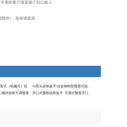
，开票的客户请直接汇到公账上
况除外)，急单请提前。
扭矩扳手可换头预置式（机械式）扭力扳手4000N.m
勾型头扭矩扳手/合金钢钩型预置式扭力扳手
卸螺丝的扭矩工具_螺丝扭矩可调预置式扳手
开口式预制扭矩扳手_可调式预置开口扳手