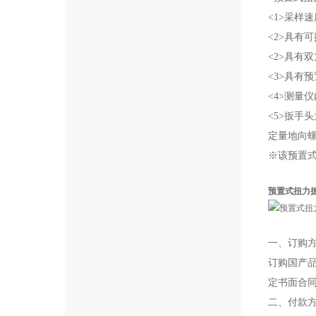
<1>采样
<2>具有
<2>具有
<3>具有
<4>测量
<5>扳
定量地向
※该预置
预置式扭力
一、订购
订购国产
定书面合
二、付款