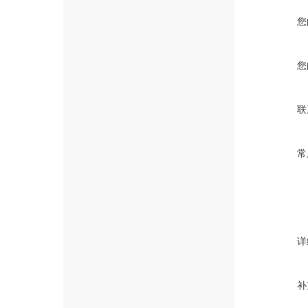
您
您
联
常
详
补