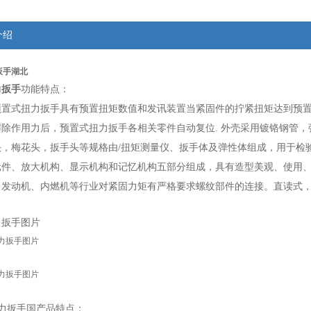
介绍
扳手湖北
力扳手
功能特点：
预置式扭力扳手具有预置扭矩数值和发讯装置当紧固件的拧紧扭矩达到预置
解除作用力后，预置式扭力扳手各相关零件自动复位. 外壳采用镀铬钢管
头，梅花头，扳手头等规格由/扭矩测量仪、扳手体及弹性体组成，用于检
元件、放大机构、显示机构和记忆机构五部分组成，具有造型美观、使用
发动机、内燃机等行业对紧固力矩有严格要求螺纹部件的连接。直读式，双
力扳手图片
力扳手国产品特点：