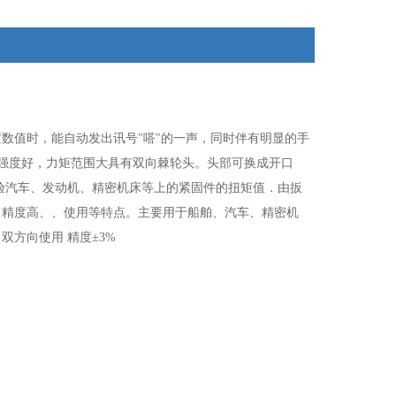
数值时，能自动发出讯号"嗒"的一声，同时伴有明显的手
，强度好，力矩范围大具有双向棘轮头。头部可换成开口
验汽车、发动机、精密机床等上的紧固件的扭矩值．由扳
、精度高、、使用等特点。主要用于船舶、汽车、精密机
方向使用 精度±3%