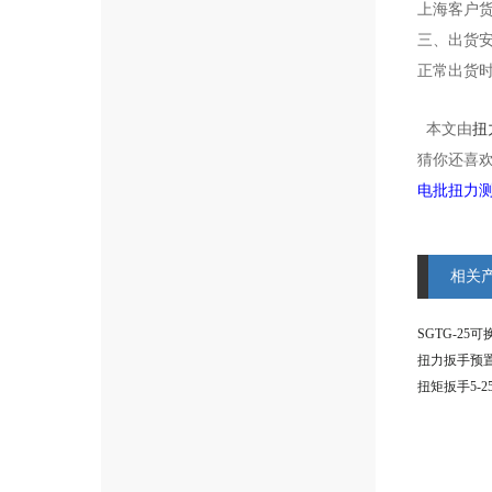
上海客户
三、出货
正常出货
本文由
扭
猜你还喜
电批扭力
相关