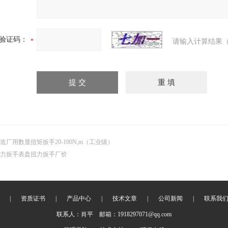
验证码：
请输入计算结果（
造厂用数显扭矩扳手20-100N,m（工业级）
力扳手表盘扭力扳手厂价
|
资质证书
|
产品中心
|
技术文章
|
公司新闻
|
联系我
联系人：肖平 邮箱：1918297071@qq.com