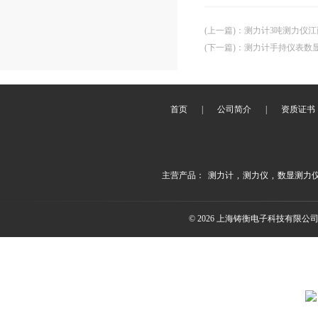
(上一篇)
：
测力计3吨测力仪江
(下一篇)
：
测力计手持仪表数
首页
|
公司简介
|
资质证书
主营产品：
测力计
,
测力仪
,
数显测力
© 2026 上海铸衡电子科技有限公司(ww