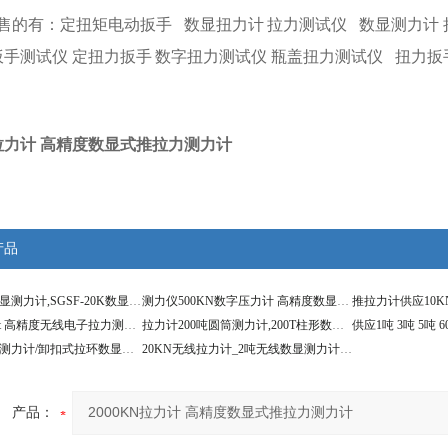
售的有：
定扭矩电动扳手
数显扭力计
拉力测试仪
数显测力计
扳手测试仪
定扭力扳手
数字扭力测试仪
瓶盖扭力测试仪
扭力扳
KN拉力计 高精度数显式推拉力测力计
产品
S型高精度数显测力计,SGSF-20K数显拉力表
测力仪500KN数字压力计 高精度数显S型传感器价格
数显1t 30t 50t 高精度无线电子拉力测力计
拉力计200吨圆筒测力计,200T柱形数字测力仪器价格
30T卸扣拉环测力计/卸扣式拉环数显测力仪
20KN无线拉力计_2吨无线数显测力计价格
产品：