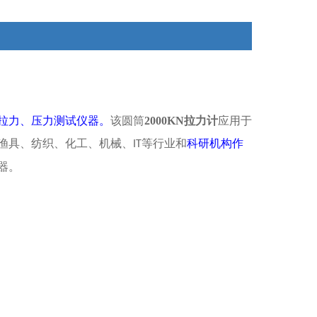
验等，是数字型的新一代拉压力测试仪器。
拉力、压力测试仪器。
该圆筒
2000KN拉力计
应用于
渔具、纺织、化工、机械、
等行业和
科研机构作
IT
器。