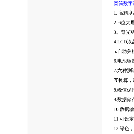
圆筒
数字
1. 高精
2. 6位
3。背光
4.LC
5.自动
6.电池
7.六种
互换算，
8.峰值
9.数据
10.数
11.可
12.绿色，