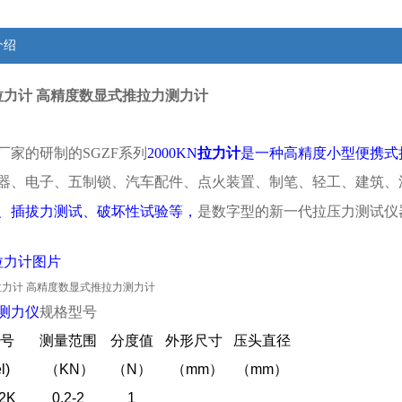
介绍
KN拉力计 高精度数显式推拉力测力计
厂家的研制的SGZF系列
2000KN
拉力计
是一种高精度小型便携式
器、电子、五制锁、汽车配件、点火装置、制笔、轻工、建筑、
、插拔力测试、破坏性试验等，
是数字型的新一代拉压力测试仪
N拉力计图片
测力仪
规格型号
号
测量范围
分度值
外形尺寸
压头直径
l)
（
KN
）
（N
）
（
mm
）
（mm
）
2K
0.2-2
1