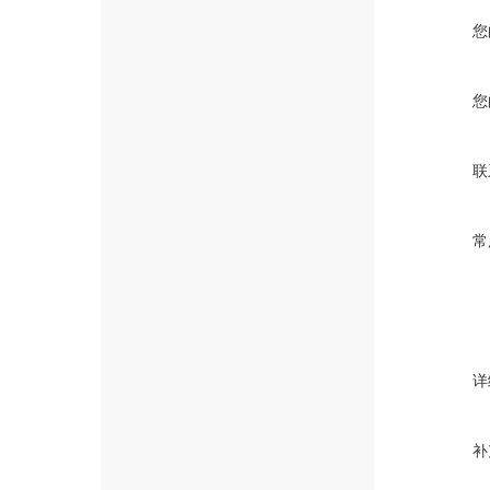
您
您
联
常
详
补