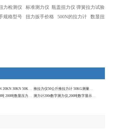
扭力检测仪
标准测力仪
瓶盖扭力仪
弹簧拉力试验
手规格型号
扭力扳手价格
500N的拉力计
数显扭
推拉力计供应10KN 20KN 30KN 50KN 100KN数显测力计
推拉力仪50公斤推拉力计 50KG测量旋转轴数显测力计
供应1吨 3吨 5吨 60吨 200吨数显压力测试仪
测力计200t数字测力仪,200吨数字显示无线测拉力计