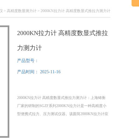
仪
>
高精度数显测力计
> 2000KN拉力计 高精度数显式推拉力测力计
2000KN拉力计 高精度数显式推拉
力测力计
产品型号：
产品时间：
2025-11-16
2000KN拉力计 高精度数显式推拉力测力计：上海铸衡
厂家的研制的SGZF系列2000KN拉力计是一种高精度小
型便携式拉力、压力测试仪器。该圆筒2000KN拉力计应
用于高低压电器、电子、五制锁、汽车配件、点火装
置、制笔、轻工、建筑、渔具、纺织、化工、机械、IT
等行业和科研机构作拉压负荷、插拔力测试、破坏性试