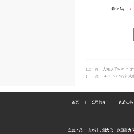
验证码：
(上一篇)
：
力矩扳手0-5N.m
(下一篇)
：
SGNK500N指针
首页
|
公司简介
|
资质证书
主营产品：
测力计
,
测力仪
,
数显测力