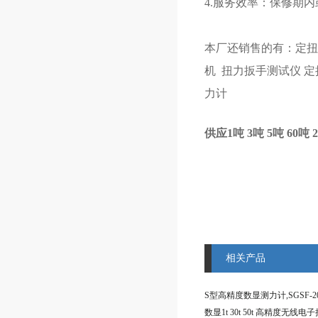
4.服务效率：保修期
本厂还销售的有：
定
机
扭力扳手测试仪
定
力计
供应1吨 3吨 5吨 60
相关产品