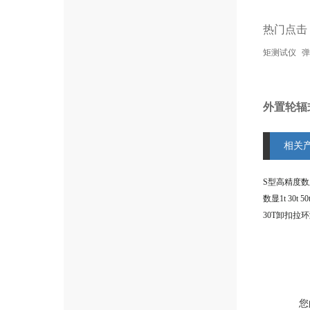
热门点击
矩测试仪
弹
外置轮辐
相关
您