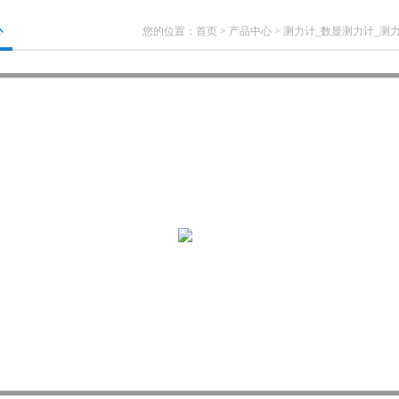
心
您的位置：
首页
>
产品中心
>
测力计_数显测力计_测