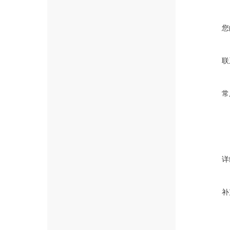
您
联
常
详
补