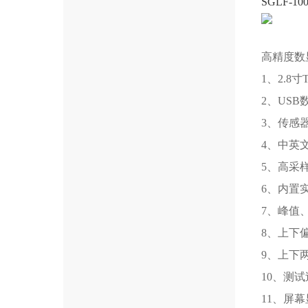
SGLF-10
高精度数
1、2.8
2、US
3、传感
4、中英
5、高采样
6、内置
7、峰值
8、上下
9、上下
10、测
11、屏幕