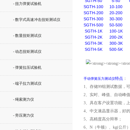
SGTH-50
5-50
- 扭力弹簧试验机
SGTH-100
10-100
SGTH-200
20-200
SGTH-300
30-300
- 数字式高速冲击扭矩测试仪
SGTH-500
50-500
SGTH-1K
100-1K
- 数显扭矩测试仪
SGTH-2K
200-2K
SGTH-3K
300-3K
SGTH-5K
500-5K
- 动态扭矩测试仪
- 弹簧拉压试验机
特点
：
手动弹簧压力测试仪
- 端子拉力测试仪
1、存储99组测试数据，
2、实时、峰值、自动峰
- 绳索测力仪
3、具在客户设置功能，
4、中文液晶显示器，好
- 旁压测力仪
5、高精度高分辩率；
6、N（牛顿）、kg(公