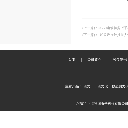
(上一篇)
：
SGNJ电动扭剪扳手
(下一篇)
：
100公斤指针推拉
首页
|
公司简介
|
资质证书
主营产品：
测力计
,
测力仪
,
数显测力
© 2026 上海铸衡电子科技有限公司(ww