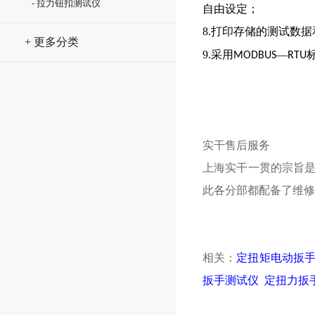
- 拉力钮扣测试仪
自由设定；
8.打印存储的测试数
+ 更多分类
9.采用
—
MODBUS
RTU
实干售后服务
上海实干一贯的宗旨
此各分部都配备了维
相关：
定扭矩电动扳
扳手测试仪
定扭力扳