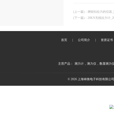
(上一篇)
：
测钮扣拉力的仪器
(下一篇)
：
20KN无线拉力计
首页
|
公司简介
|
资质证书
主营产品：
测力计
,
测力仪
,
数显测力
© 2026 上海铸衡电子科技有限公司(ww