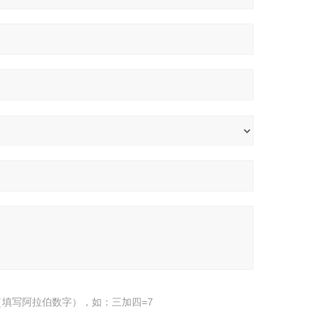
填写阿拉伯数字），如：三加四=7