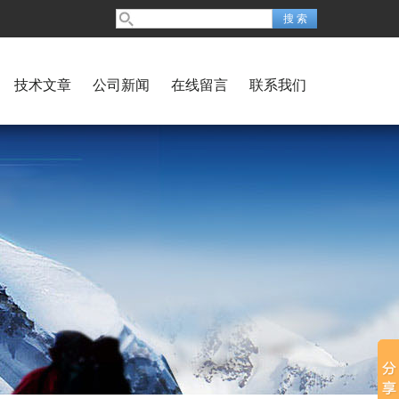
技术文章
公司新闻
在线留言
联系我们