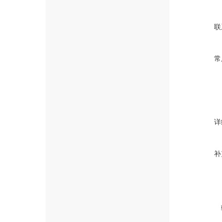
联
常
详
补