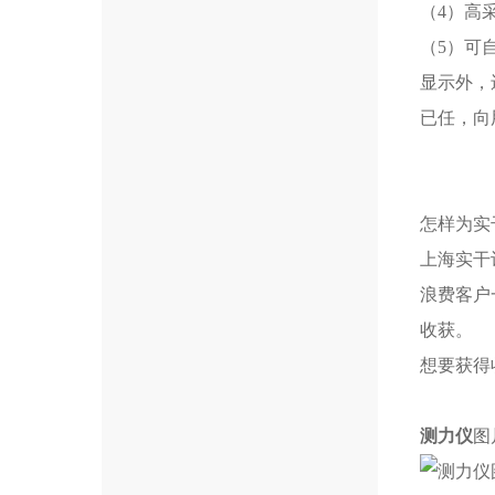
（4）高采
（5）可
显示外，
已任，向
怎样为实
上海实干
浪费客户
收获。
想要获得
测力仪
图