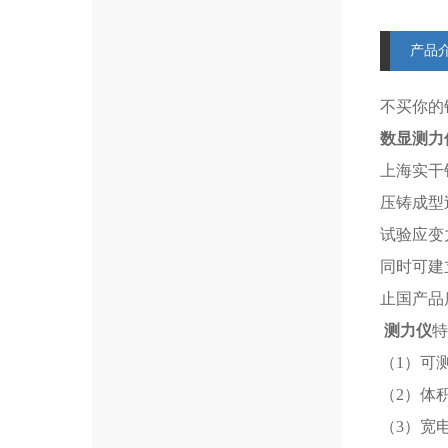
产品
不买你的
数显测力
上海实干
压铸成型
试验应变
同时可建
止国产品
测力仪
（1）可
（2）体
（3）宽