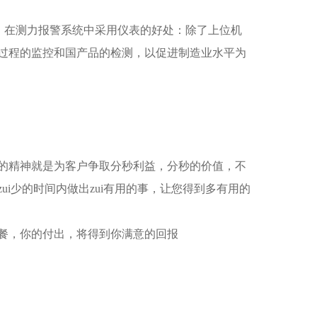
值； 在测力报警系统中采用仪表的好处：除了上位机
过程的监控和国产品的检测，以促进制造业水平为
的精神就是为客户争取分秒利益，分秒的价值，不
i少的时间内做出zui有用的事，让您得到多有用的
餐，你的付出，将得到你满意的回报