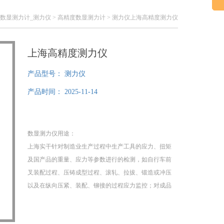
_数显测力计_测力仪
>
高精度数显测力计
> 测力仪上海高精度测力仪
上海高精度测力仪
产品型号：
测力仪
产品时间：
2025-11-14
数显测力仪用途：
上海实干针对制造业生产过程中生产工具的应力、扭矩
及国产品的重量、应力等参数进行的检测，如自行车前
叉装配过程、压铸成型过程、滚轧、拉拔、锻造或冲压
以及在纵向压紧、装配、铆接的过程应力监控；对成品
的检测如汽车刹车力、振动试验应变力、材料拉压力试
验等。通过对这些数据的分析、记录，制造过程可以重