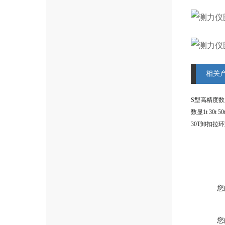
相关
您
您