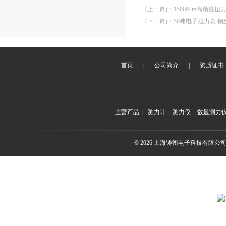
(上一篇)
：
1500N.m高精度
(下一篇)
：
50吨电子拉力表 
首页
|
公司简介
|
资质证书
主营产品：
测力计
,
测力仪
,
数显测力
© 2026 上海铸衡电子科技有限公司(ww