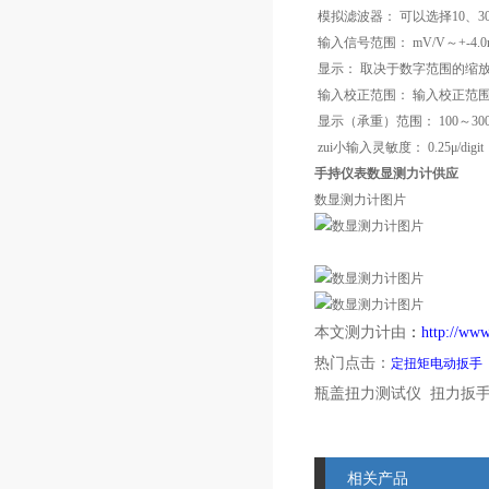
模拟滤波器： 可以选择10、30
输入信号范围： mV/V～+
显示： 取决于数字范围的缩
输入校正范围： 输入校正范围0.1～
显示（承重）范围： 100～30
zui小输入灵敏度： 0.25μ/dig
手持仪表数显测力计供应
数显测力计图片
本文测力计由
：
http://w
热门点击：
定扭矩电动扳手
瓶盖扭力测试仪 扭力扳
相关产品