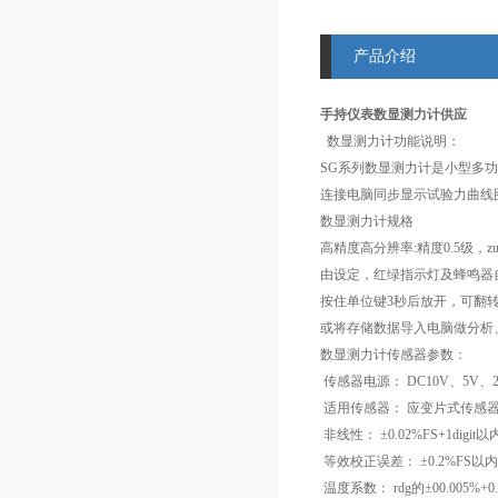
产品介绍
手持仪表数显测力计供应
数显测力计功能说明：
SG系列数显测力计是小型多
连接电脑同步显示试验力曲线
数显测力计规格
高精度高分辨率:精度0.5级，z
由设定，红绿指示灯及蜂鸣器自动声
按住单位键3秒后放开，可翻转L
或将存储数据导入电脑做分析
数显测力计传感器参数：
传感器电源： DC10V、5V、2.
适用传感器： 应变片式传感器（
非线性： ±0.02%FS+1digi
等效校正误差： ±0.2%FS以内
温度系数： rdg的±00.005%+0.5