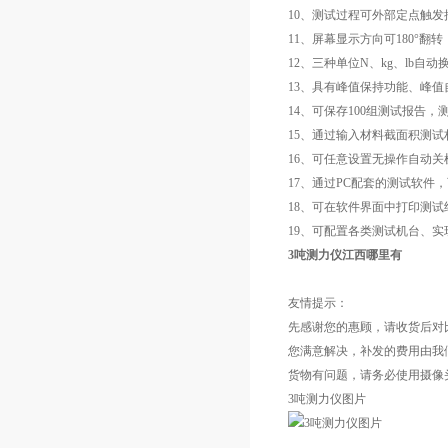
10、测试过程可外部定点触
11、屏幕显示方向可180°翻转
12、三种单位N、kg、lb自
13、具有峰值保持功能、峰
14、可保存100组测试报告
15、通过输入材料截面积测
16、可任意设置无操作自动
17、通过PC配套的测试软
18、可在软件界面中打印测试
19、可配置各类测试机台、
3吨测力仪江西哪里有
友情提示：
先感谢您的惠顾，请收货后对
您满意解决，补发的费用由我
货物有问题，请务必使用摄像
3吨测力仪图片