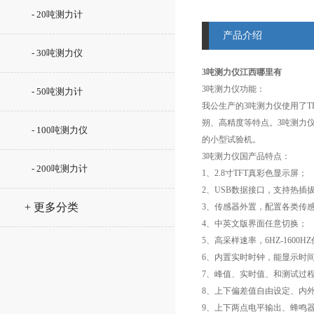
- 20吨测力计
产品介绍
- 30吨测力仪
3吨测力仪江西哪里有
3吨测力仪功能：
- 50吨测力计
我公生产的3吨测力仪使用了
朔、高精度等特点。3吨测力
- 100吨测力仪
的小型试验机。
3吨测力仪国产品特点：
- 200吨测力计
1、2.8寸TFT真彩色显示屏；
2、USB数据接口，支持热插
+ 更多分类
3、传感器外置，配置各类传
4、中英文版界面任意切换；
5、高采样速率，6HZ-160
6、内置实时时钟，能显示时
7、峰值、实时值、和测试过
8、上下偏差值自由设定、内
9、上下两点电平输出、蜂鸣