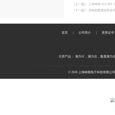
(上一篇)
：
上海铸衡 SGCMY
(下一篇)
：
充电款数显扭矩扳手
首页
|
公司简介
|
资质证书
主营产品：
测力计
,
测力仪
,
数显测力
© 2026 上海铸衡电子科技有限公司(ww