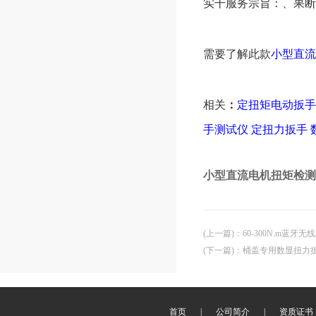
实干服务宗旨：、果断
需要了解此款
小型直流
相关
：
定扭矩电动扳
手测试仪
定扭力扳手
小型直流电机扭矩检测
(上一篇)
：
60-300N.m蓝
(下一篇)
：
桶盖专用数显扭力
首页
|
公司简介
|
资质证书