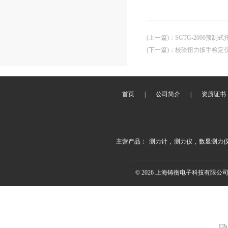
(上一篇)
：
SGTG-2000预
(下一篇)
：
校验扭力扳手检定仪
首页
|
公司简介
|
资质证书
主营产品：
测力计
,
测力仪
,
数显测力
© 2026 上海铸衡电子科技有限公司(ww