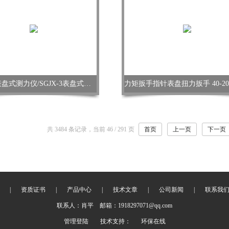
0-30KN表盘式测力仪/SGJX-3表盘式测力仪
共 3484 条记录，当前 46 / 291 页
首页
上一页
下一页
|
资质证书
|
产品中心
|
技术文章
|
公司新闻
|
联系我
联系人：肖平 邮箱：1918297071@qq.com
管理登陆
技术支持：
环保在线