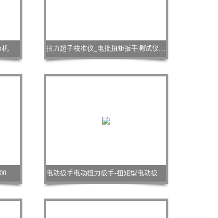
验机
扭力起子校准仪_电批扭矩扳手测试仪厂家
300n.m扭矩扳手校验仪/SGCMY-300扭力标定仪
电动扳手电动扭力扳手-扭矩型电动扳手厂家