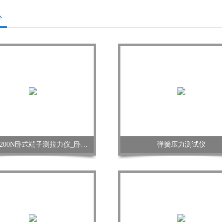
心
测拉力计200N卧式端子测拉力仪_卧式线束端子拉力计
弹簧压力测试仪