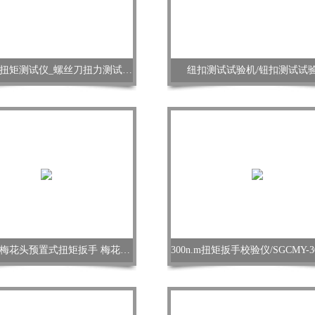
电批螺丝扭矩测试仪_螺丝刀扭力测试校准仪
纽扣测试试验机/钮扣测试试
力矩扳手梅花头预置式扭矩扳手 梅花预置扭力扳手