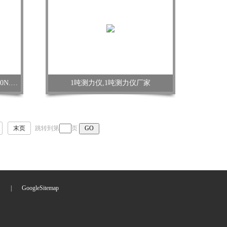
力矩扳手指针表盘扭力扳手 40-200N.m表盘式扭矩扳手
1吨测力仪,1吨测力仪厂家
末页
跳转到第
页
们
|
GoogleSitemap