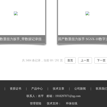
无线蓝牙数显扭力扳手_带数据记录扭矩扳手
共 3484 条记录，当前 69 / 291 页
首页
上一页
下一页
|
资质证书
|
产品中心
|
技术文章
|
公司新闻
|
联系我
联系人：肖平 邮箱：1918297071@qq.com
管理登陆
技术支持：
环保在线