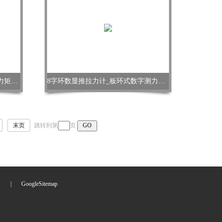
国产数显扭力扳手 SGSX-10数字力矩扳手价格
8字环数显推拉力计_板环式数字测力仪价格
末页
跳转到第
页
们
|
GoogleSitemap