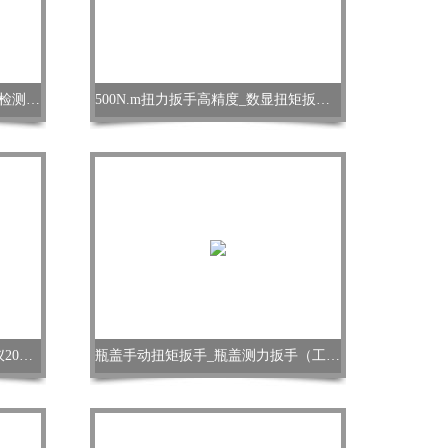
高精度数显测力计_60kg数显压力检测计厂家
500N.m扭力扳手高精度_数显扭矩扳手价格
扭矩测量信号输出动态扭矩测试仪20Nm 电机转矩机
瓶盖手动扭矩扳手_瓶盖测力扳手（工业级）