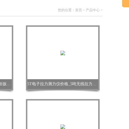
您的位置：
首页
>
产品中心
>
大量程数显扭力扳手_3000N,m扭矩扳手型号
5T电子拉力测力仪价格_5吨无线拉力计价格