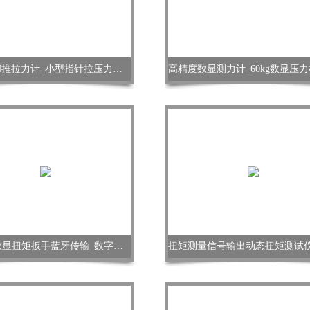
手持式5N推拉力计_小型指针拉压力计价格
100N.m数显扭矩扳手蓝牙传输_数字扭力扳手